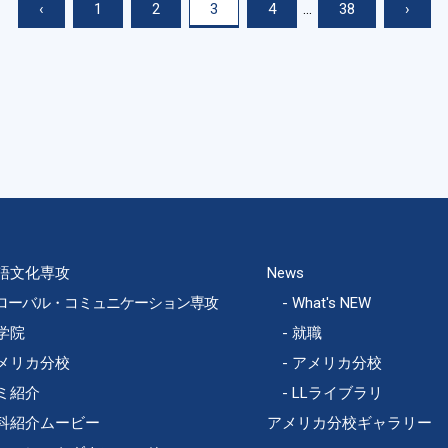
‹
1
2
3
4
...
38
›
語文化専攻
News
ローバル・コミュニケーション専攻
What's NEW
学院
就職
メリカ分校
アメリカ分校
ミ紹介
LLライブラリ
科紹介ムービー
アメリカ分校ギャラリー