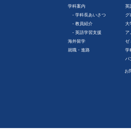
学科案内
英
学科長あいさつ
グ
教員紹介
大
英語学習支援
ア
海外留学
ゼ
就職・進路
学
パ
お