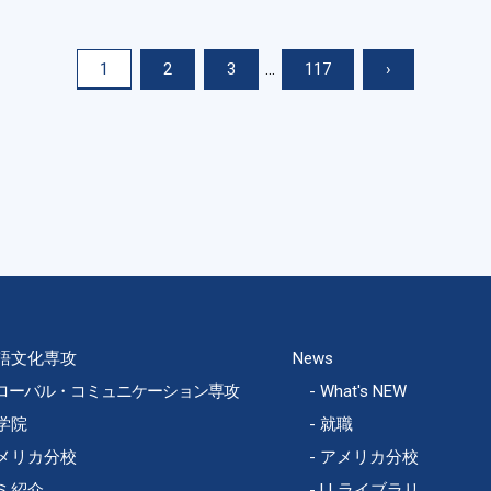
1
2
3
...
117
›
語文化専攻
News
ローバル・コミュニケーション専攻
What's NEW
学院
就職
メリカ分校
アメリカ分校
ミ紹介
LLライブラリ