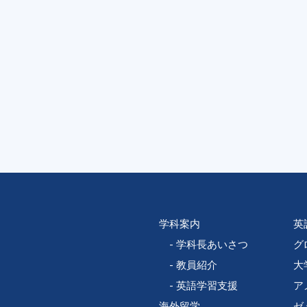
学科案内
英
学科長あいさつ
グ
教員紹介
大
英語学習支援
ア
海外留学
ゼ