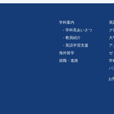
学科案内
英
学科長あいさつ
グ
教員紹介
大
英語学習支援
ア
海外留学
ゼ
就職・進路
学
パ
お