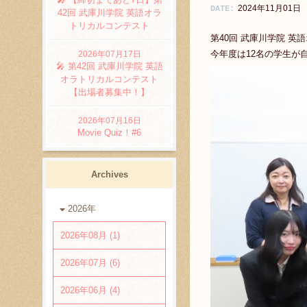
2024年11月01日
DATE:
42回 武庫川学院 英語オラ
トリカルコンテスト
第40回 武庫川学院 英
今年度は12名の学生が
2026年07月17日
🎤 第42回 武庫川学院 英語
オラトリカルコンテスト
【出場者募集中！】
2026年07月16日
Movie Quiz！#6
Archives
2026年
2026年08月 (1)
2026年07月 (6)
2026年06月 (4)