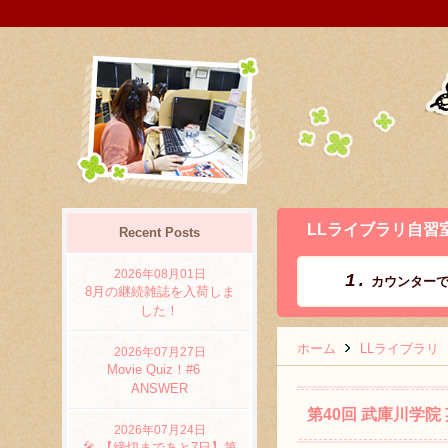
LLライブラリ自習
Recent Posts
2026年08月01日
1.
カウンターで
→
8月の継続雑誌を入荷しま
した！
ホーム
LLライブラリ
2026年07月27日
Movie Quiz！#6
ANSWER
第40回 武庫川学
2026年07月24日
🎤 【締切まであと7日】第