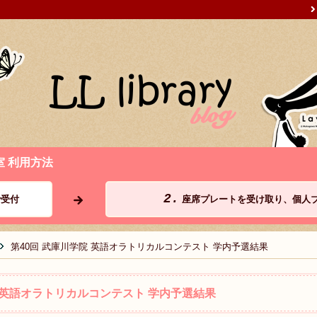
室 利用方法
2.
受付
座席プレートを受け取り、個人
第40回 武庫川学院 英語オラトリカルコンテスト 学内予選結果
院 英語オラトリカルコンテスト 学内予選結果