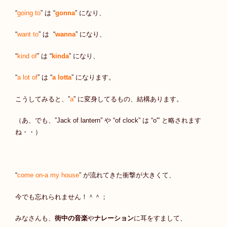
“
going to
” は “
gonna
” になり、
“
want to
” は “
wanna
” になり、
“
kind of
” は “
kinda
” になり、
“
a lot of
” は “
a
lotta
” になります。
こうしてみると、”
a
” に変身してるもの、結構あります。
（あ、でも、”Jack of lantern” や “of clock” は “o'” と略されます
ね・・）
“
come on-a my house
” が流れてきた衝撃が大きくて、
今でも忘れられません！＾＾；
みなさんも、
街中の音楽
や
ナレーション
に耳をすまして、