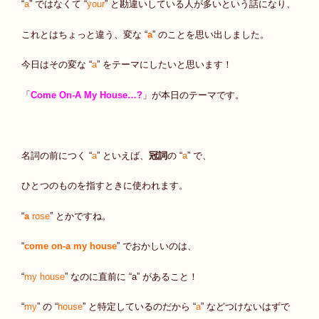
“
a
” ではなくて “
your
” と勘違いしている人が多いという話になり、
これとはちょっと違う、変な “
a
” のことを思い出しました。
今日はその変な “
a
” をテーマにしたいと思います！
「
Come On-A My House…?
」が本日のテーマです。
名詞の前につく “
a
” といえば、
冠詞
の “
a
” で、
ひとつのものを指すときに使われます。
“
a
rose
” とかですね。
“
come on-a my house
” でおかしいのは、
“
my house
” なのに直前に “a” があること！
“
my
” の “
house
” と特定しているのだから “
a
” などつけないはずで