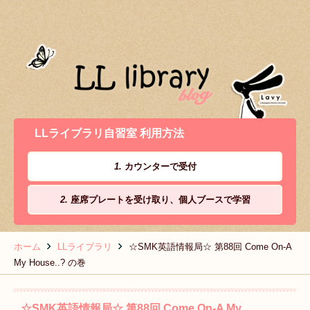
LLライブラリ自習室 利用方法
1.
カウンターで受付
2.
座席プレートを受け取り、個人ブースで学習
ホーム
LLライブラリ
☆SMK英語情報局☆ 第88回 Come On-A
My House..? の巻
☆SMK英語情報局☆ 第88回 Come On-A My