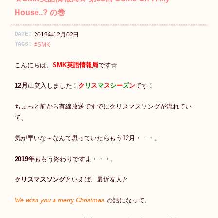
House..? の巻
DATE:
2019年12月02日
TAGS:
#SMK
こんにちは、
SMK英語情報局
です☆
12月
に突入しました！
ク
リ
ス
マ
ス
シ
ー
ズ
ン
です！
ちょっと前から有線放送ですでにクリスマスソングが流れてい
て、
気が早いな～なんて思っていたらもう12月・・・。
2019年
ももう終わりですよ・・・。
クリスマスソング
といえば、最近友人と
We wish you a merry Christmas
の話になって、