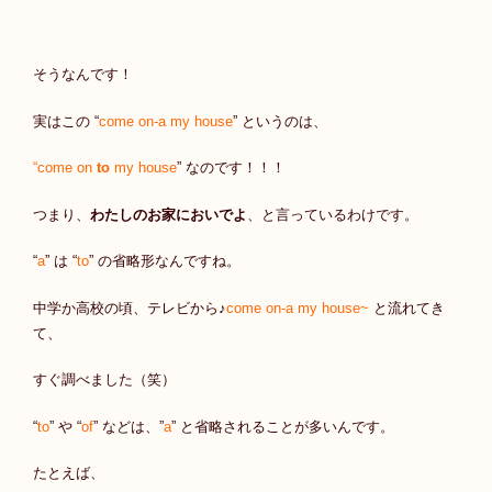
そうなんです！
実はこの “
come on-a my house
” というのは、
“come on
to
my house
” なのです！！！
つまり、
わたしのお家においでよ
、と言っているわけです。
“
a
” は “
to
” の省略形なんですね。
中学か高校の頃、テレビから♪
come on-a my house~
と流れてき
て、
すぐ調べました（笑）
“
to
” や “
of
” などは、”
a
” と省略されることが多いんです。
たとえば、