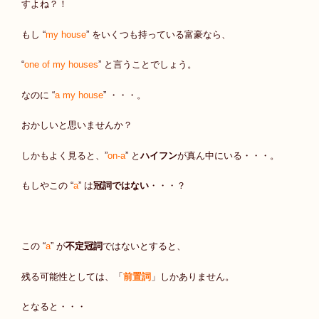
すよね？！
もし “
my house
” をいくつも持っている富豪なら、
“
one of my houses
” と言うことでしょう。
なのに “
a my house
” ・・・。
おかしいと思いませんか？
しかもよく見ると、”
on-a
” と
ハイフン
が真ん中にいる・・・。
もしやこの “
a
” は
冠詞ではない
・・・？
この “
a
” が
不定冠詞
ではないとすると、
残る可能性としては、「
前置詞
」しかありません。
となると・・・