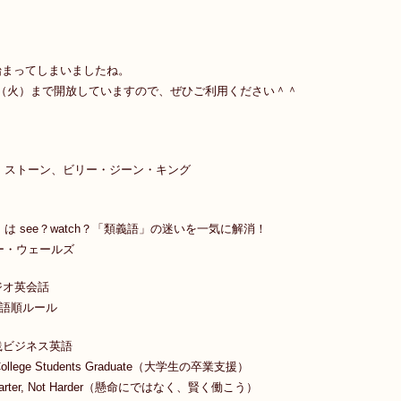
！
始まってしまいましたね。
7日（火）まで開放していますので、ぜひご利用ください＾＾
！
・ストーン、ビリー・ジーン・キング
は see？watch？「類義語」の迷いを一気に解消！
ー・ウェールズ
ジオ英会話
の語順ルール
践ビジネス英語
 College Students Graduate（大学生の卒業支援）
Smarter, Not Harder（懸命にではなく、賢く働こう）