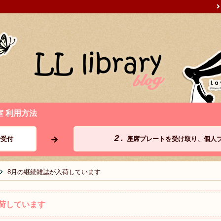
室 利用方法
2.
受付
座席プレートを受け取り、個人
8月の継続雑誌が入荷しています
荷しています