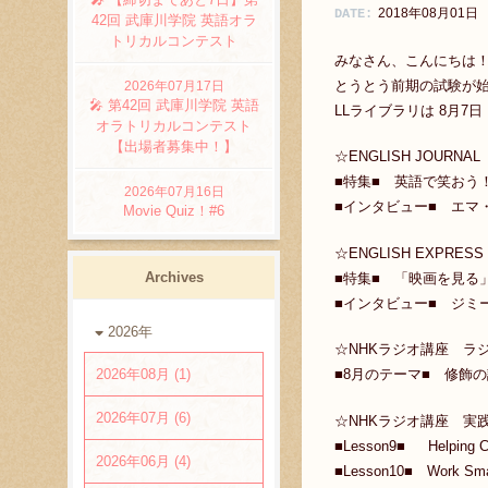
2018年08月01日
DATE:
42回 武庫川学院 英語オラ
トリカルコンテスト
みなさん、こんにちは
とうとう前期の試験が
2026年07月17日
🎤 第42回 武庫川学院 英語
LLライブラリは 8月
オラトリカルコンテスト
【出場者募集中！】
☆ENGLISH JOURNAL
■特集■ 英語で笑おう
2026年07月16日
■インタビュー■ エマ
Movie Quiz！#6
☆ENGLISH EXPRESS
Archives
■特集■ 「映画を見る」
■インタビュー■ ジミ
2026年
☆NHKラジオ講座 ラ
2026年08月 (1)
■8月のテーマ■ 修飾
2026年07月 (6)
☆NHKラジオ講座 実
■Lesson9■ Helping
2026年06月 (4)
■Lesson10■ Work 