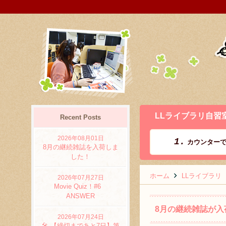
LLライブラリ自習
Recent Posts
2026年08月01日
1.
カウンターで
→
8月の継続雑誌を入荷しま
した！
ホーム
LLライブラリ
2026年07月27日
Movie Quiz！#6
ANSWER
8月の継続雑誌が入
2026年07月24日
🎤 【締切まであと7日】第