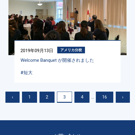
2019年09月13日
アメリカ分校
Welcome Banquet が開催されました
#短大
‹
1
2
3
4
...
16
›