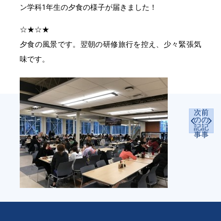
ン学科1年生の夕食の様子が届きました！
☆★☆★
夕食の風景です。翌朝の研修旅行を控え、少々緊張気
味です。
次
前
の
の
記
記
事
事