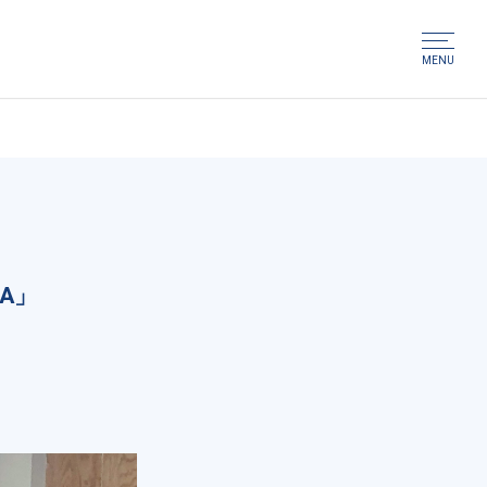
MENU
A」