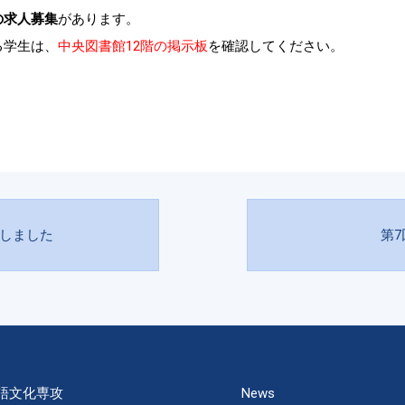
の求人募集
があります。
る学生は、
中央図書館12階の掲示板
を確認してください。
新しました
第
語文化専攻
News