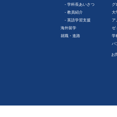
学科長あいさつ
グ
教員紹介
大
英語学習支援
ア
海外留学
ゼ
就職・進路
学
パ
お