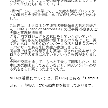
の活動の一つとして日本の絵本を英語に訳しミクロネ
シアの子供たちに送っています。
7月29日（火）に本学にて、この絵本翻訳プロジェク
トの進捗と今後の計画についての話し合いがもたれま
した。
ご出席は、ミクロネシア連邦名誉総領事の荒木芳雄さ
ん、
FOM
（
Friend of Micronesia
）の理事長 小森さんご
夫妻と事務局担当者
さま、同プロジェクトの窓口をしていただいていた
（故）増村さんのお嬢様の浩子さんの５名でした。英
文科からは、ＭＥＣのメンバー１０名とＭＥＣスーパ
ーバイザーである米田先生が参加しました。
同会議では荒木総領事より英語に訳された絵本がミク
ロネシアで大変喜ばれているというご報告がありまし
た。
今回の交流を通して、もっと工夫して翻訳したい、絵
本以外の翻訳もしてみたいなどと、MECメンバーのや
る気もさらに高まったようでした。
MECの活動については、同HP内にある『
Campus
Life』→『MEC』にて活動内容を報告しております。