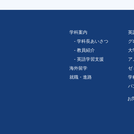
学科案内
英
学科長あいさつ
グ
教員紹介
大
英語学習支援
ア
海外留学
ゼ
就職・進路
学
パ
お