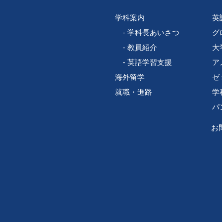
学科案内
英
学科長あいさつ
グ
教員紹介
大
英語学習支援
ア
海外留学
ゼ
就職・進路
学
パ
お